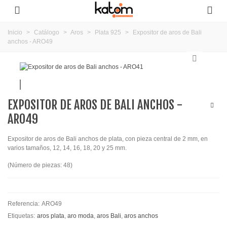
Inicio
>
Catálogo
>
Aros
>
Plata 925
>
Expositor de aros de Bali
anchos - ARO49
EXPOSITOR DE AROS DE BALI ANCHOS -
ARO49
Expositor de aros de Bali anchos de plata, con pieza central de 2 mm, en
varios tamaños, 12, 14, 16, 18, 20 y 25 mm.
(Número de piezas: 48)
Referencia:
ARO49
Etiquetas:
aros plata
,
aro moda
,
aros Bali
,
aros anchos