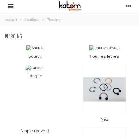
Accueil
>
Boutique
>
Piercing
PIERCING
Sourcil
Pour les lèvres
Langue
Nez
Nipple (pezón)